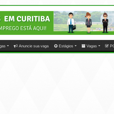
agas
Anuncie sua vaga
Estágios
Vagas
P