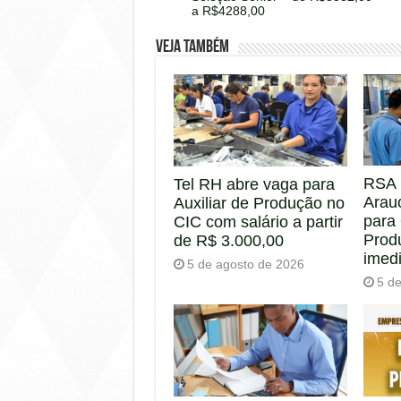
a R$4288,00
Veja também
RSA 
Tel RH abre vaga para
Arau
Auxiliar de Produção no
para
CIC com salário a partir
Prod
de R$ 3.000,00
imed
5 de agosto de 2026
5 d