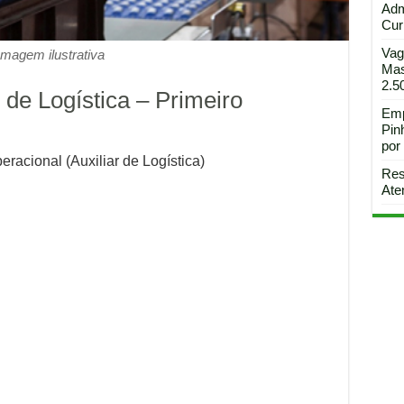
Adm
Curi
Vag
Imagem ilustrativa
Mas
2.5
 de Logística – Primeiro
Emp
Pin
por
eracional (Auxiliar de Logística)
Res
Ate