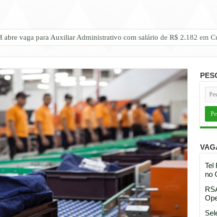
 Administrativo Masculino no CIC com Salário de R$ 2.500,00
PES
VAG
Tel
no 
RSA
Ope
Sel