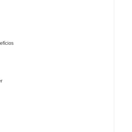
efícios
er