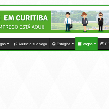
agas
Anuncie sua vaga
Estágios
Vagas
P