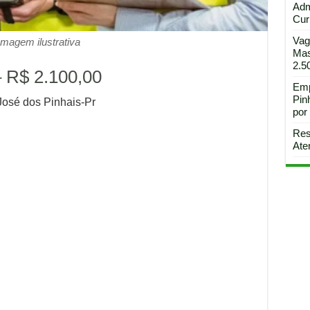
Adm
Curi
Vag
Imagem ilustrativa
Mas
2.5
– R$ 2.100,00
Emp
Pin
José dos Pinhais-Pr
por
Res
Ate