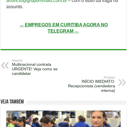
anuncio@gruporhmais.com.br
– com o título da vaga no
assunto.
→ EMPREGOS EM CURITIBA AGORA NO
TELEGRAM ←
Anterior
Multinacional contrata
URGENTE! Veja como se
candidatar
Próximo
INÍCIO IMEDIATO:
Recepcionista (vendedora
interna)
Veja também