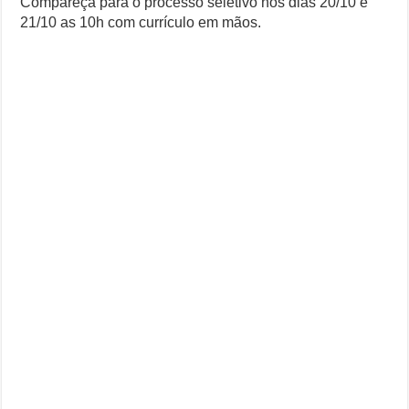
Compareça para o processo seletivo nos dias 20/10 e
21/10 as 10h com currículo em mãos.