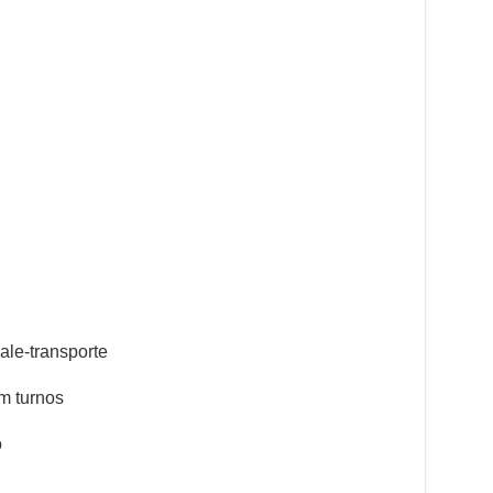
ale-transporte
m turnos
o