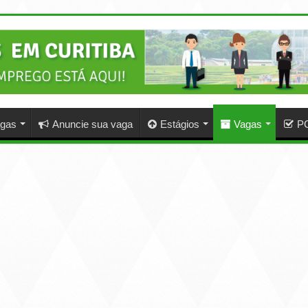
agas
Anuncie sua vaga
Estágios
Vagas
P