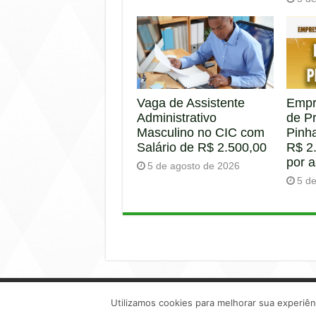
Empr
Vaga de Assistente
de P
Administrativo
Pinha
Masculino no CIC com
R$ 2.
Salário de R$ 2.500,00
por 
5 de agosto de 2026
5 d
© Copyright 2025
Utilizamos cookies para melhorar sua experiê