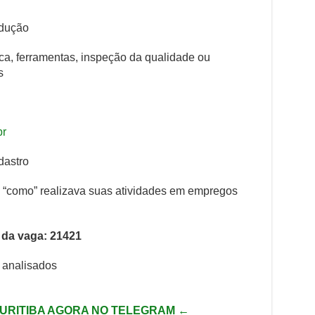
odução
, ferramentas, inspeção da qualidade ou
s
br
dastro
e “como” realizava suas atividades em empregos
 da vaga: 21421
 analisados
URITIBA AGORA NO TELEGRAM ←