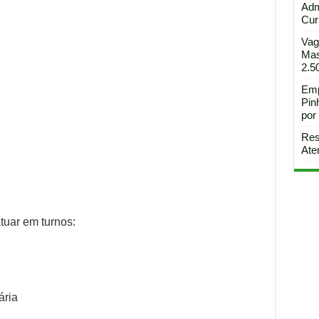
Adm
Curi
Vag
Mas
2.5
Emp
Pin
por
Res
Ate
tuar em turnos:
ária