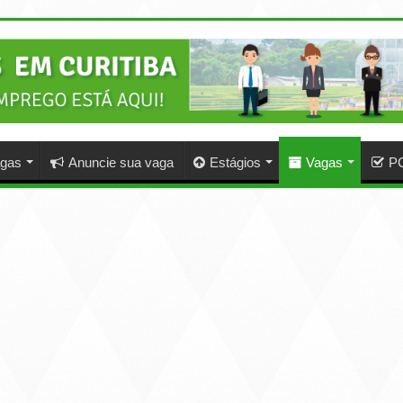
agas
Anuncie sua vaga
Estágios
Vagas
P