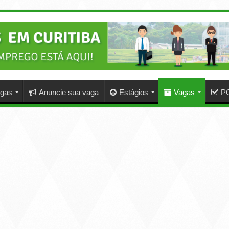
agas
Anuncie sua vaga
Estágios
Vagas
P