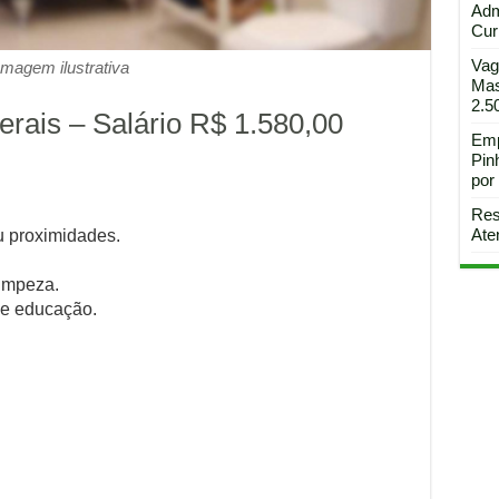
Adm
Curi
Vag
Imagem ilustrativa
Mas
2.5
erais – Salário R$ 1.580,00
Emp
Pin
por
Res
Ate
u proximidades.
limpeza.
 e educação.