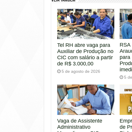
Veja também
RSA 
Tel RH abre vaga para
Arau
Auxiliar de Produção no
para
CIC com salário a partir
Prod
de R$ 3.000,00
imed
5 de agosto de 2026
5 d
Empr
Vaga de Assistente
de P
Administrativo