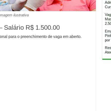
Adm
Curi
Vag
Imagem ilustrativa
Mas
2.5
– Salário R$ 1.500.00
Emp
Pin
onal para o preenchimento de vaga em aberto.
por
Res
Ate