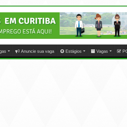
agas
Anuncie sua vaga
Estágios
Vagas
P