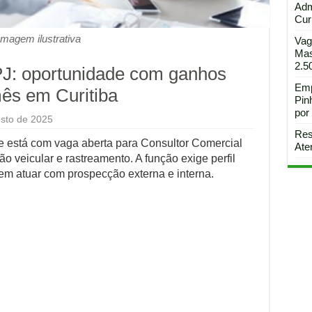
Adm
Curi
Imagem ilustrativa
Vag
Mas
2.5
PJ: oportunidade com ganhos
Emp
ês em Curitiba
Pin
por
sto de 2025
Res
e está com vaga aberta para Consultor Comercial
Ate
o veicular e rastreamento. A função exige perfil
 em atuar com prospecção externa e interna.