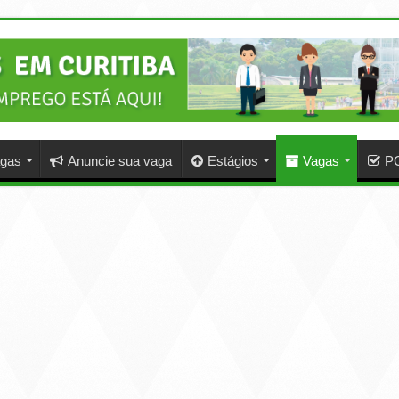
agas
Anuncie sua vaga
Estágios
Vagas
P