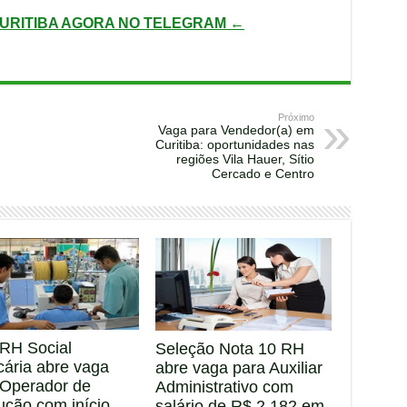
URITIBA AGORA NO TELEGRAM ←
Próximo
Vaga para Vendedor(a) em
Curitiba: oportunidades nas
regiões Vila Hauer, Sítio
Cercado e Centro
RH Social
Seleção Nota 10 RH
cária abre vaga
abre vaga para Auxiliar
 Operador de
Administrativo com
ução com início
salário de R$ 2.182 em