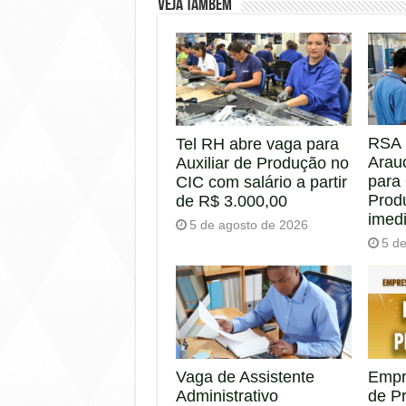
Veja também
RSA 
Tel RH abre vaga para
Arau
Auxiliar de Produção no
para
CIC com salário a partir
Prod
de R$ 3.000,00
imed
5 de agosto de 2026
5 d
Empr
Vaga de Assistente
de P
Administrativo