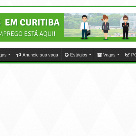
agas
Anuncie sua vaga
Estágios
Vagas
P