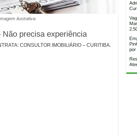
Adm
Curi
Vag
Imagem ilustrativa
Mas
2.5
– Não precisa experiência
Emp
Pin
RATA: CONSULTOR IMOBILIÁRIO – CURITIBA.
por
Res
Ate