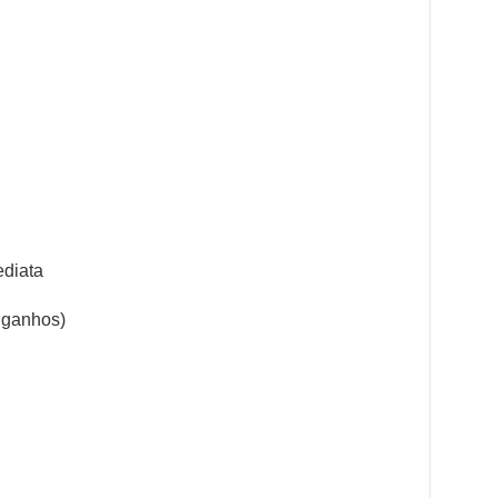
ediata
s ganhos)