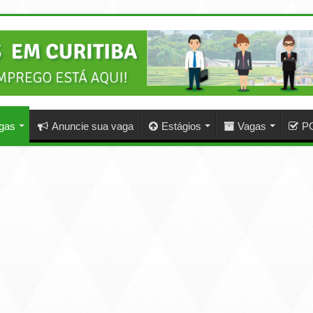
agas
Anuncie sua vaga
Estágios
Vagas
P