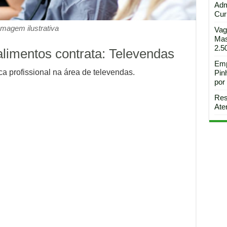
Adm
Curi
Imagem ilustrativa
Vag
Mas
2.5
limentos contrata: Televendas
Emp
 profissional na área de televendas.
Pin
por
Res
Ate