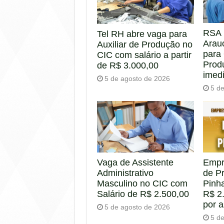
RSA 
Tel RH abre vaga para
Arau
Auxiliar de Produção no
para
CIC com salário a partir
Prod
de R$ 3.000,00
imed
5 de agosto de 2026
5 d
Empr
Vaga de Assistente
de P
Administrativo
Pinha
Masculino no CIC com
R$ 2.
Salário de R$ 2.500,00
por 
5 de agosto de 2026
5 d