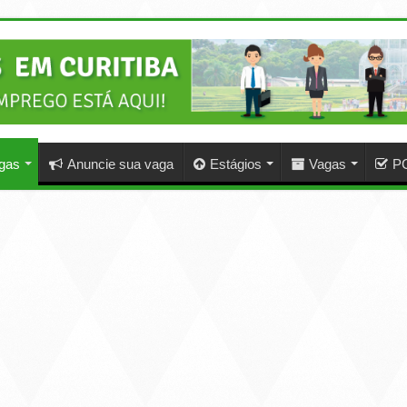
agas
Anuncie sua vaga
Estágios
Vagas
P