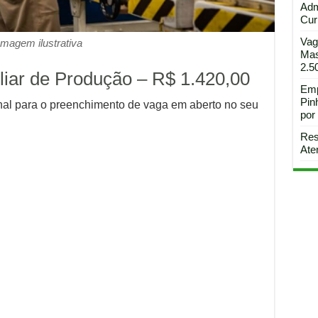
Adm
Curi
Vag
Imagem ilustrativa
Mas
2.5
iliar de Produção – R$ 1.420,00
Emp
Pin
onal para o preenchimento de vaga em aberto no seu
por
Res
Ate