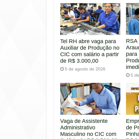
RSA 
Tel RH abre vaga para
Arau
Auxiliar de Produção no
para
CIC com salário a partir
Prod
de R$ 3.000,00
imed
5 de agosto de 2026
5 d
Empr
Vaga de Assistente
de P
Administrativo
Pinha
Masculino no CIC com