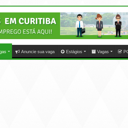
agas
Anuncie sua vaga
Estágios
Vagas
P