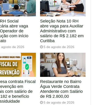
RH Social
Seleção Nota 10 RH
cária abre vaga
abre vaga para Auxiliar
 Operador de
Administrativo com
ução com início
salário de R$ 2.182 em
iato
Curitiba
e agosto de 2026
5 de agosto de 2026
esa contrata Fiscal
Restaurante no Bairro
revenção em
Água Verde Contrata
is com salário de
Atendente com Salário
182 e benefício
de R$ 2.800,00
assiduidade
5 de agosto de 2026