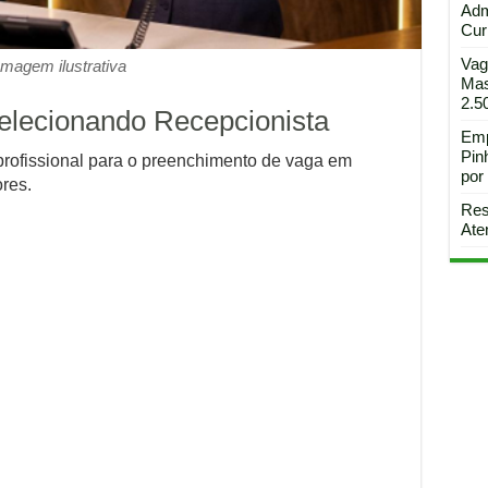
Adm
Curi
Vag
Imagem ilustrativa
Mas
2.5
selecionando Recepcionista
Emp
Pin
profissional para o preenchimento de vaga em
por
res.
Res
Ate