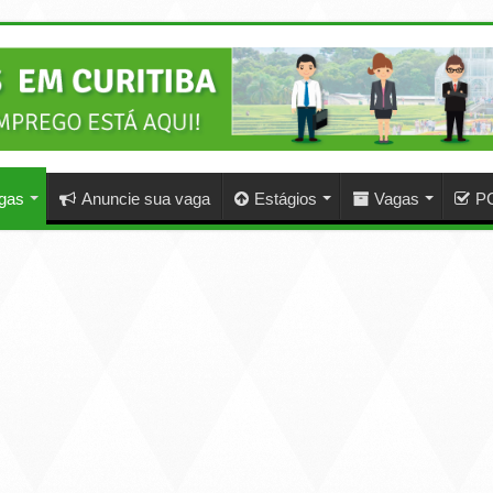
agas
Anuncie sua vaga
Estágios
Vagas
P