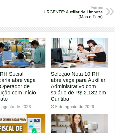
Próximo
URGENTE: Auxiliar de Limpeza
(Mas e Fem)
RH Social
Seleção Nota 10 RH
cária abre vaga
abre vaga para Auxiliar
 Operador de
Administrativo com
ução com início
salário de R$ 2.182 em
iato
Curitiba
e agosto de 2026
5 de agosto de 2026