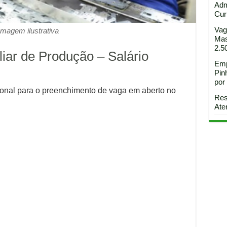
Adm
Curi
Vag
Imagem ilustrativa
Mas
2.5
iliar de Produção – Salário
Emp
Pin
por
ional para o preenchimento de vaga em aberto no
Res
Ate