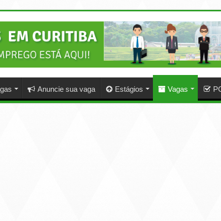
agas
Anuncie sua vaga
Estágios
Vagas
P