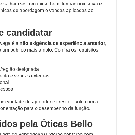
ue saibam se comunicar bem, tenham iniciativa e
écnicas de abordagem e vendas aplicadas ao
e candidatar
 vaga é a
não exigência de experiência anterior
,
 um público mais amplo. Confira os requisitos:
o/região designada
ento e vendas externas
onal
pessoal
com vontade de aprender e crescer junto com a
 orientação para o desempenho da função.
idos pela Óticas Bello
a vaga de Vendedor(a) Externo contarão com