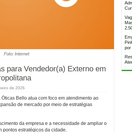
Adm
Curi
Vag
Mas
2.5
Emp
Pin
por
Foto: Internet
Res
Ate
as para Vendedor(a) Externo em
ropolitana
neiro de 2026
 Óticas Bello atua com foco em atendimento ao
expansão de mercado por meio de estratégias
escimento da empresa e a necessidade de ampliar o
 pontos estratégicos da cidade.