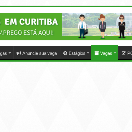
agas
Anuncie sua vaga
Estágios
Vagas
P