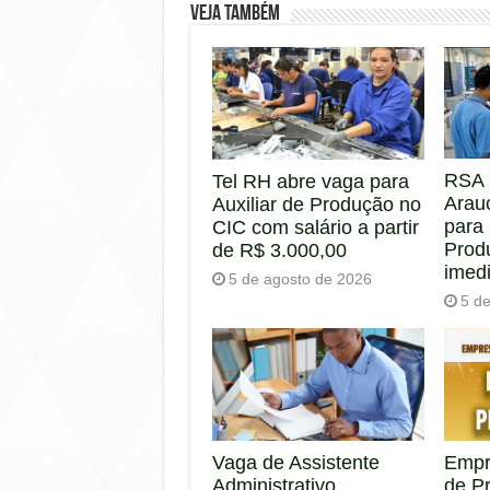
Veja também
RSA 
Tel RH abre vaga para
Arau
Auxiliar de Produção no
para
CIC com salário a partir
Prod
de R$ 3.000,00
imed
5 de agosto de 2026
5 d
Empr
Vaga de Assistente
de P
Administrativo