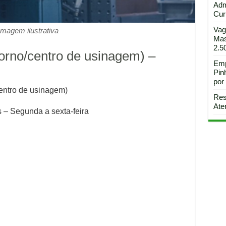
Adm
Curi
Vag
Imagem ilustrativa
Mas
2.5
orno/centro de usinagem) –
Emp
Pin
por
entro de usinagem)
Res
Ate
s – Segunda a sexta-feira