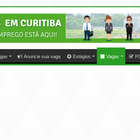
agas
Anuncie sua vaga
Estágios
Vagas
P