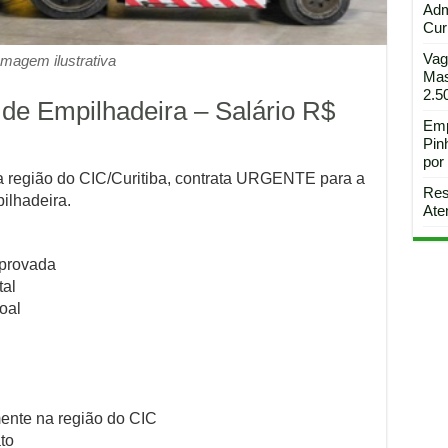
Adm
Curi
Vag
Imagem ilustrativa
Mas
2.5
e Empilhadeira – Salário R$
Emp
Pin
por
a região do CIC/Curitiba, contrata URGENTE para a
Res
ilhadeira.
Ate
mprovada
tal
oal
mente na região do CIC
to