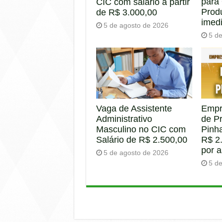
para
CIC com salário a partir
Prod
de R$ 3.000,00
imed
5 de agosto de 2026
5 d
Empr
Vaga de Assistente
de P
Administrativo
Pinha
Masculino no CIC com
R$ 2.
Salário de R$ 2.500,00
por 
5 de agosto de 2026
5 d