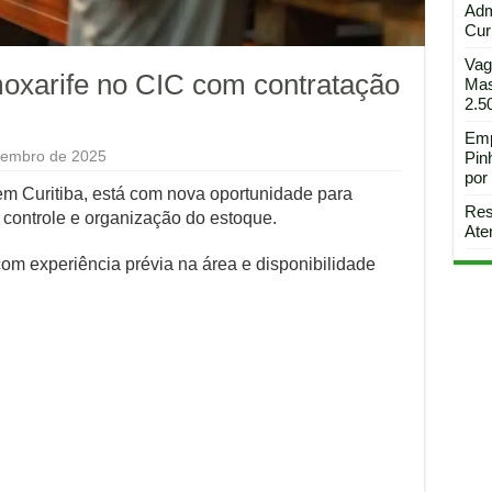
Adm
Curi
Vag
oxarife no CIC com contratação
Mas
2.5
Emp
zembro de 2025
Pin
por
em Curitiba, está com nova oportunidade para
Res
 controle e organização do estoque.
Ate
com experiência prévia na área e disponibilidade