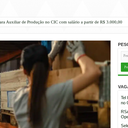
ara Auxiliar de Produção no CIC com salário a partir de R$ 3.000,00
PES
VAG
Tel
no 
RSA
Ope
Sel