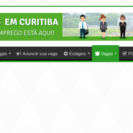
agas
Anuncie sua vaga
Estágios
Vagas
P