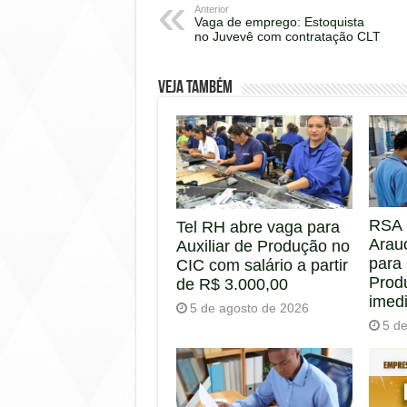
Anterior
Vaga de emprego: Estoquista
no Juvevê com contratação CLT
Veja também
RSA 
Tel RH abre vaga para
Arau
Auxiliar de Produção no
para
CIC com salário a partir
Prod
de R$ 3.000,00
imed
5 de agosto de 2026
5 d