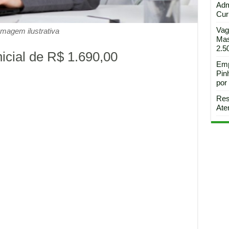
Adm
Curi
Vag
Imagem ilustrativa
Mas
2.5
icial de R$ 1.690,00
Emp
Pin
por
Res
Ate