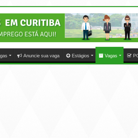
agas
Anuncie sua vaga
Estágios
Vagas
P