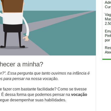
Adm
Curi
Vag
Mas
2.5
Emp
Pin
por
Res
Ate
hecer a minha?
r?”. Essa pergunta que tanto ouvimos na infância é
os para pensar na nossa vocação.
e fazer com bastante facilidade? Como se tivesse
fa? É dessa forma que podemos pensar na
vocação
nsegue desempenhar suas habilidades.