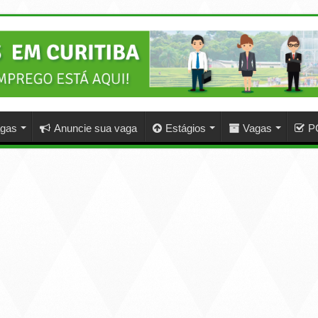
agas
Anuncie sua vaga
Estágios
Vagas
P