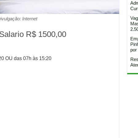
Adm
Curi
Vag
ivulgação: Internet
Mas
2.5
Salario R$ 1500,00
Emp
Pin
por
:20 OU das 07h às 15:20
Res
Ate