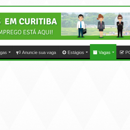
agas
Anuncie sua vaga
Estágios
Vagas
P